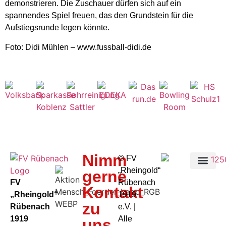
demonstrieren. Die Zuschauer dürfen sich auf ein
spannendes Spiel freuen, das den Grundstein für die
Aufstiegsrunde legen könnte.
Foto: Didi Mühlen – www.fussball-didi.de
Nimm
©️ FV
„Rheingold“
gerne
FV
Rübenach
Kontakt
„Rheingold“
1919
zu
Rübenach
e.V. |
1919
Alle
uns