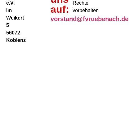
e.V.
Rechte
auf:
Im
vorbehalten
Weikert
vorstand@fvruebenach.de
5
56072
Koblenz