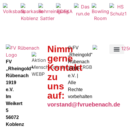
Nimm
©️ FV
„Rheingold“
gerne
FV
Rübenach
Kontakt
„Rheingold“
1919
zu
Rübenach
e.V. |
1919
Alle
uns
e.V.
Rechte
auf:
Im
vorbehalten
Weikert
vorstand@fvruebenach.de
5
56072
Koblenz