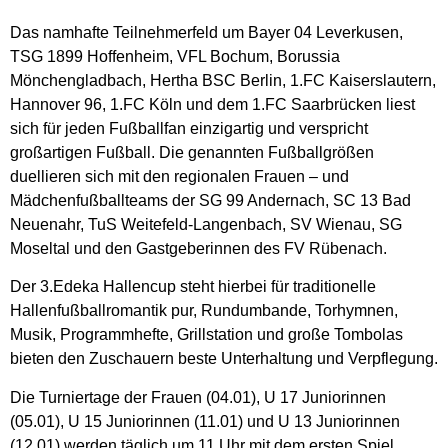
Das namhafte Teilnehmerfeld um Bayer 04 Leverkusen,
TSG 1899 Hoffenheim, VFL Bochum, Borussia
Mönchengladbach, Hertha BSC Berlin, 1.FC Kaiserslautern,
Hannover 96, 1.FC Köln und dem 1.FC Saarbrücken liest
sich für jeden Fußballfan einzigartig und verspricht
großartigen Fußball. Die genannten Fußballgrößen
duellieren sich mit den regionalen Frauen – und
Mädchenfußballteams der SG 99 Andernach, SC 13 Bad
Neuenahr, TuS Weitefeld-Langenbach, SV Wienau, SG
Moseltal und den Gastgeberinnen des FV Rübenach.
Der 3.Edeka Hallencup steht hierbei für traditionelle
Hallenfußballromantik pur, Rundumbande, Torhymnen,
Musik, Programmhefte, Grillstation und große Tombolas
bieten den Zuschauern beste Unterhaltung und Verpflegung.
Die Turniertage der Frauen (04.01), U 17 Juniorinnen
(05.01), U 15 Juniorinnen (11.01) und U 13 Juniorinnen
(12.01) werden täglich um 11 Uhr mit dem ersten Spiel