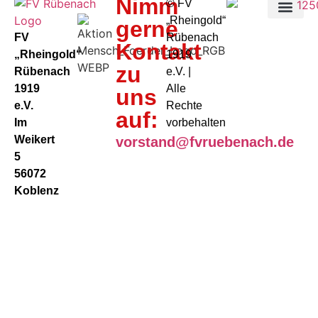
Nimm
©️ FV
„Rheingold“
gerne
FV
Rübenach
Kontakt
„Rheingold“
1919
zu
Rübenach
e.V. |
1919
Alle
uns
e.V.
Rechte
auf:
Im
vorbehalten
Weikert
vorstand@fvruebenach.de
5
56072
Koblenz