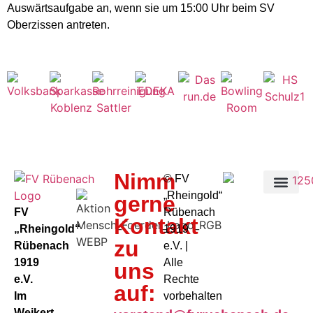
Auswärtsaufgabe an, wenn sie um 15:00 Uhr beim SV
Oberzissen antreten.
Nimm
©️ FV
„Rheingold“
gerne
FV
Rübenach
Kontakt
„Rheingold“
1919
zu
Rübenach
e.V. |
1919
Alle
uns
e.V.
Rechte
auf:
Im
vorbehalten
Weikert