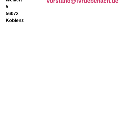
vorstand@fvruebenach.de
5
56072
Koblenz