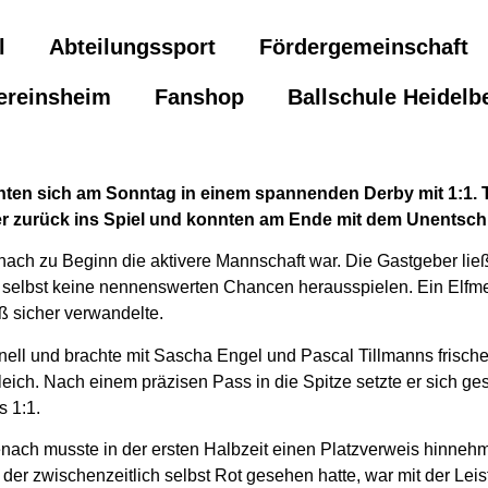
l
Abteilungssport
Fördergemeinschaft
ereinsheim
Fanshop
Ballschule Heidelb
nten sich am Sonntag in einem spannenden Derby mit 1:1. 
r zurück ins Spiel und konnten am Ende mit dem Unentsch
enach zu Beginn die aktivere Mannschaft war. Die Gastgeber lie
 selbst keine nennenswerten Chancen herausspielen. Ein Elfmete
ß sicher verwandelte.
ell und brachte mit Sascha Engel und Pascal Tillmanns frischen
gleich. Nach einem präzisen Pass in die Spitze setzte er sich ge
s 1:1.
benach musste in der ersten Halbzeit einen Platzverweis hinneh
 der zwischenzeitlich selbst Rot gesehen hatte, war mit der Leis