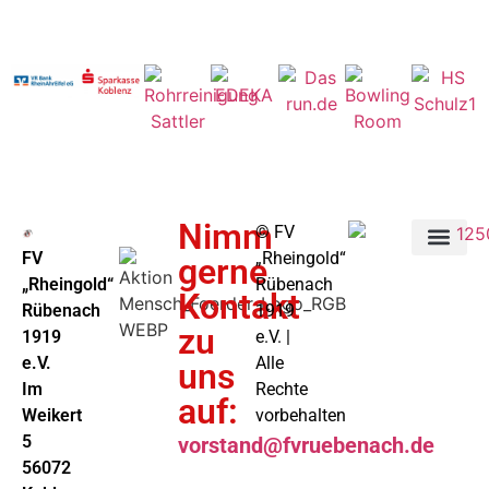
Nimm
©️ FV
FV
„Rheingold“
gerne
„Rheingold“
Rübenach
Kontakt
Rübenach
1919
zu
1919
e.V. |
e.V.
Alle
uns
Im
Rechte
auf:
Weikert
vorbehalten
5
vorstand@fvruebenach.de
56072