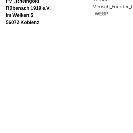
FV „Rheingold“
Rübenach 1919 e.V.
Im Weikert 5
56072 Koblenz