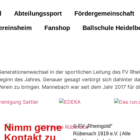
l
Abteilungssport
Fördergemeinschaft
ereinsheim
Fanshop
Ballschule Heidelb
enerationenwechsel in der sportlichen Leitung des FV Rhei
eginn des Jahres. Genauer gesagt verbirgt sich dahinter d
rein zu bringen. Mannebach war seit dem Jahr 2017 für di
Nimm gerne
©️ FV „Rheingold“
Rübenach 1919 e.V. | Alle
Kontakt zu