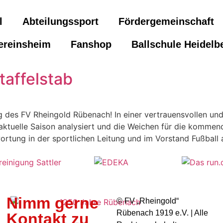
l
Abteilungssport
Fördergemeinschaft
ereinsheim
Fanshop
Ballschule Heidelb
affelstab
g des FV Rheingold Rübenach! In einer vertrauensvollen un
tuelle Saison analysiert und die Weichen für die kommende
tung in der sportlichen Leitung und im Vorstand Fußball 
Nimm gerne
©️ FV „Rheingold“
Rübenach 1919 e.V. | Alle
Kontakt zu