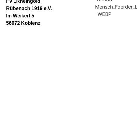
FV „Rheingold“
Rübenach 1919 e.V.
Im Weikert 5
56072 Koblenz